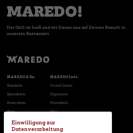
MAREDO!
Der Grill ist heiß und wir freuen uns auf Deinen Besuch in
unserem Restaurant.
MAREDO & Du
MAREDO Info
Standorte
Crowd Invest
Speisekarte
Expansion
Reservieren
Pressefach
Shop
FAQ
Karriere
Newsletter
Einwilligung zur
Datenverarbeitung