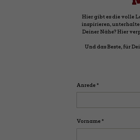
M
Hier gibt es die voll
inspirieren, unterhalt
Deiner Nähe? Hier verp
Und das Beste, für D
Anrede *
Vorname *