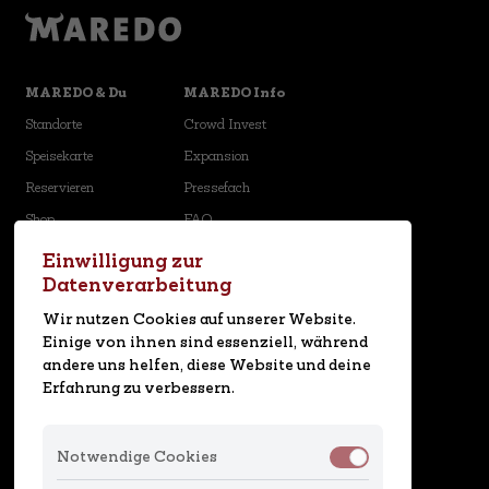
MAREDO & Du
MAREDO Info
Standorte
Crowd Invest
Speisekarte
Expansion
Reservieren
Pressefach
Shop
FAQ
Karriere
Newsletter
Einwilligung zur
Datenverarbeitung
Social Media
Wir nutzen Cookies auf unserer Website.
Einige von ihnen sind essenziell, während
andere uns helfen, diese Website und deine
MAREDO App
Erfahrung zu verbessern.
Notwendige Cookies