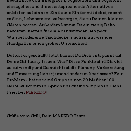
Bedürfnisse von Allergikern, Vegetariern und Veganern
einzugehen und ihnen entsprechende Alternativen
anbieten zu können. Sind viele Kinder mit dabei, macht
es Sinn, Lebensmittel zu besorgen, die zu Deinen kleinen
Gästen passen. Außerdem kannst Du ein wenig Deko
besorgen. Kerzen für die Abendstunden, ein paar
Wimpel oder eine Tischdecke machen mit wenigen
Handgriffen einen großen Unterschied.
Du hast es geschafft! Jetzt kannst Du Dich entspannt auf
Deine Grillparty freuen. Was? Diese Punkte sind Dir viel
zu aufwendig und Du möchtest die Planung, Vorbereitung
und Umsetzung lieber jemand anderem überlassen? Kein
Problem - bei uns sind Gruppen von 20 bis über 100
Gäste willkommen. Sprich uns an und wir planen Deine
Feier bei
MAREDO
!
Grüße vom Grill, Dein MAREDO Team