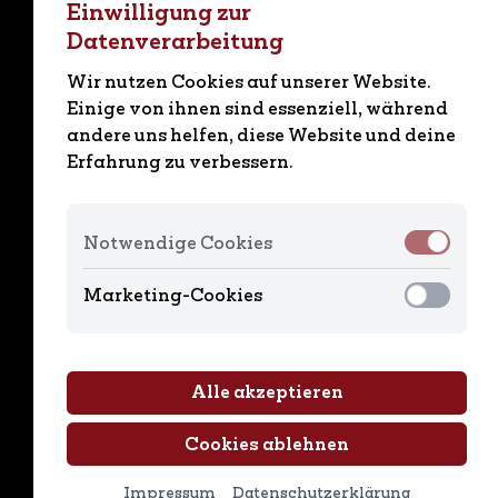
Einwilligung zur
Der Grill ist heiß und wir freuen uns a
Datenverarbeitung
unserem Restaurant.
Wir nutzen Cookies auf unserer Website.
Einige von ihnen sind essenziell, während
andere uns helfen, diese Website und deine
Erfahrung zu verbessern.
MA
& Du
Stan
Notwendige Cookies
Spei
Rese
Marketing-Cookies
Shop
Karri
Alle akzeptieren
Cookies ablehnen
Impressum
Datenschutzerklärung