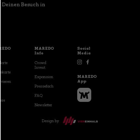
uf Deinen Besuch in
REDO
MAREDO
Social
Info
Media
dorte
Crowd
Invest
sekarte
MAREDO
Expansion
App
rvieren
Pressefach
FAQ
ere
Newsletter
Design by