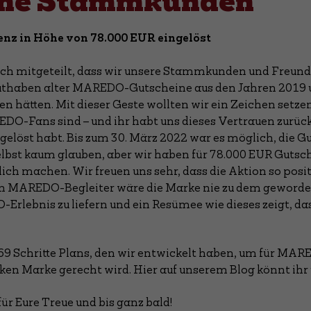
iche Stammkunden
z in Höhe von 78.000 EUR eingelöst
Euch mitgeteilt, dass wir unsere Stammkunden und Freun
haben alter MAREDO-Gutscheine aus den Jahren 2019 und
en hätten. Mit dieser Geste wollten wir ein Zeichen setze
-Fans sind – und ihr habt uns dieses Vertrauen zurü
elöst habt. Bis zum 30. März 2022 war es möglich, die Gut
selbst kaum glauben, aber wir haben für 78.000 EUR Gutsc
lich machen. Wir freuen uns sehr, dass die Aktion so po
AREDO-Begleiter wäre die Marke nie zu dem geworden, w
Erlebnis zu liefern und ein Resümee wie dieses zeigt, d
s 69 Schritte Plans, den wir entwickelt haben, um für M
ken Marke gerecht wird. Hier auf unserem Blog könnt ihr 
ür Eure Treue und bis ganz bald!