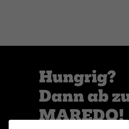
Hungrig?
Dann ab z
MAREDO!