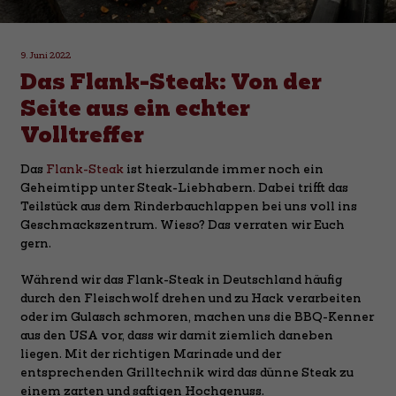
9. Juni 2022
Das Flank-Steak: Von der
Seite aus ein echter
Volltreffer
Das
Flank-Steak
ist hierzulande immer noch ein
Geheimtipp unter Steak-Liebhabern. Dabei trifft das
Teilstück aus dem Rinderbauchlappen bei uns voll ins
Geschmackszentrum. Wieso? Das verraten wir Euch
gern.
Während wir das Flank-Steak in Deutschland häufig
durch den Fleischwolf drehen und zu Hack verarbeiten
oder im Gulasch schmoren, machen uns die BBQ-Kenner
aus den USA vor, dass wir damit ziemlich daneben
liegen. Mit der richtigen Marinade und der
entsprechenden Grilltechnik wird das dünne Steak zu
einem zarten und saftigen Hochgenuss.