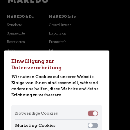
MAREDO & Du
MAREDO Info
Standorte
Crowd Invest
Speisekarte
Expansion
Reservieren
Pressefach
Shop
FAQ
Karriere
Newsletter
Einwilligung zur
Datenverarbeitung
Social Media
Wir nutzen Cookies auf unserer Website.
Einige von ihnen sind essenziell, während
andere uns helfen, diese Website und deine
MAREDO App
Erfahrung zu verbessern.
Notwendige Cookies
Marketing-Cookies
Design by