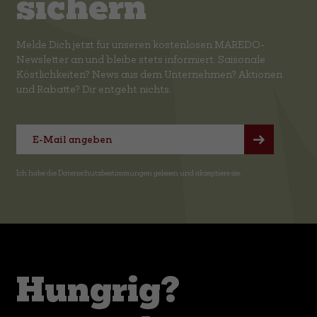
sichern
Melde Dich jetzt für unseren kostenlosen MAREDO-
Newsletter an und bleibe stets informiert. Saisonale
Köstlichkeiten? News aus dem Unternehmen? Aktionen
und Rabatte? Dir entgeht nichts.
Ich habe die
Datenschutzbestimmungen
gelesen und akzeptiere sie.
Hungrig?