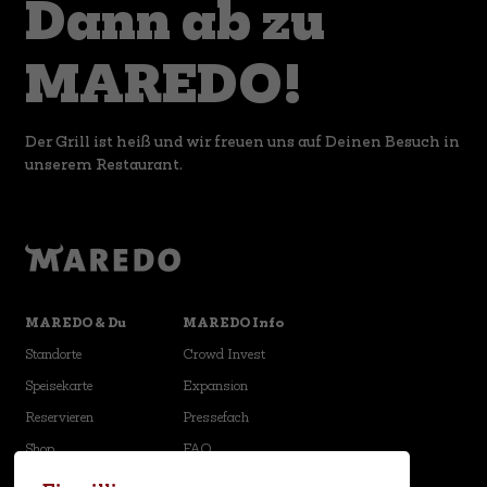
Dann ab zu
MAREDO!
Der Grill ist heiß und wir freuen uns auf Deinen Besuch in
unserem Restaurant.
MAREDO & Du
MAREDO Info
Standorte
Crowd Invest
Speisekarte
Expansion
Reservieren
Pressefach
Shop
FAQ
Karriere
Newsletter