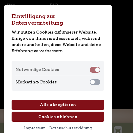
Shop
FAQ
Karriere
Newsletter
Einwilligung zur
Datenverarbeitung
Social Media
Wir nutzen Cookies auf unserer Website.
Einige von ihnen sind essenziell, während
andere uns helfen, diese Website und deine
MAREDO App
Erfahrung zu verbessern.
Notwendige Cookies
Marketing-Cookies
Design by
Alle akzeptieren
Cookies ablehnen
Cookie Einstellungen
Datenschutz
Impressum
Kontakt
Impressum
Datenschutzerklärung