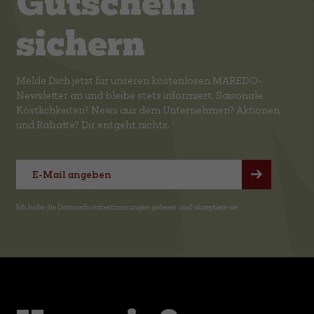
Gutschein
sichern
Melde Dich jetzt für unseren kostenlosen MAREDO-
Newsletter an und bleibe stets informiert. Saisonale
Köstlichkeiten? News aus dem Unternehmen? Aktionen
und Rabatte? Dir entgeht nichts.
Ich habe die
Datenschutzbestimmungen
gelesen und akzeptiere sie.